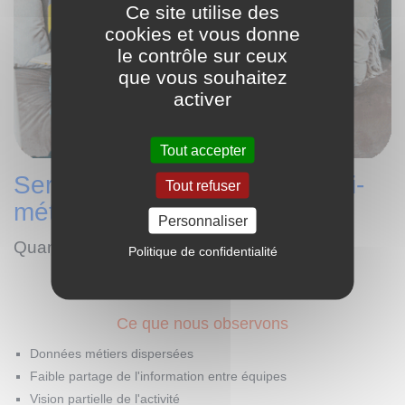
Ce site utilise des
cookies et vous donne
le contrôle sur ceux
que vous souhaitez
activer
Tout accepter
Services & organisations multi-
Tout refuser
métiers
Personnaliser
Quand les silos empêchent de décider
Politique de confidentialité
Ce que nous observons
Données métiers dispersées
Faible partage de l'information entre équipes
Vision partielle de l'activité