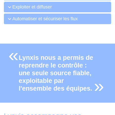
Exploiter et diffuser
Automatiser et sécuriser les flux
Lynxis nous a permis de
reprendre le contrôle :
une seule source fiable,
exploitable par
l'ensemble des équipes.