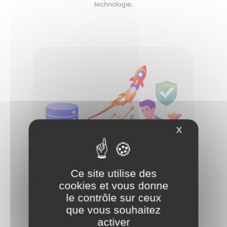
technologie.
X
Masquer le
Ce site utilise des
cookies et vous donne
le contrôle sur ceux
que vous souhaitez
activer
Orientée ROI