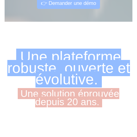
👉 Demander une démo
Une plateforme
robuste, ouverte et
évolutive.
Une solution éprouvée
depuis 20 ans.